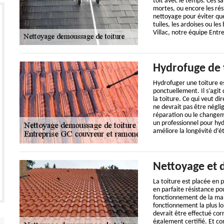
toit avec le temps. Ces sal
mortes, ou encore les rés
nettoyage pour éviter qu
tuiles, les ardoises ou l
Villac, notre équipe Ent
Hydrofuge de 
Hydrofuger une toiture es
ponctuellement. Il s’agit 
la toiture. Ce qui veut d
ne devrait pas être néglig
réparation ou le changeme
un professionnel pour hyd
améliore la longévité d’é
Nettoyage et 
La toiture est placée en p
en parfaite résistance po
fonctionnement de la mais
fonctionnement la plus lo
devrait être effectué cor
également certifié. Et co