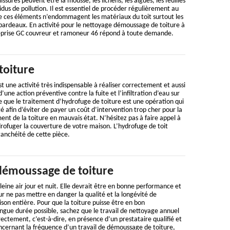
issures peuvent être la mousse, les lichens, les algues, les feuilles
idus de pollution. Il est essentiel de procéder régulièrement au
e ces éléments n’endommagent les matériaux du toit surtout les
es bardeaux. En activité pour le nettoyage démoussage de toiture à
reprise GC couvreur et ramoneur 46 répond à toute demande.
toiture
t une activité très indispensable à réaliser correctement et aussi
d’une action préventive contre la fuite et l’infiltration d’eau sur
ire que le traitement d’hydrofuge de toiture est une opération qui
é afin d’éviter de payer un coût d’intervention trop cher pour la
nt de la toiture en mauvais état. N’hésitez pas à faire appel à
rofuger la couverture de votre maison. L’hydrofuge de toit
tanchéité de cette pièce.
démoussage de toiture
leine air jour et nuit. Elle devrait être en bonne performance et
ur ne pas mettre en danger la qualité et la longévité de
on entière. Pour que la toiture puisse être en bon
ngue durée possible, sachez que le travail de nettoyage annuel
rectement, c’est-à-dire, en présence d’un prestataire qualifié et
ncernant la fréquence d’un travail de démoussage de toiture,