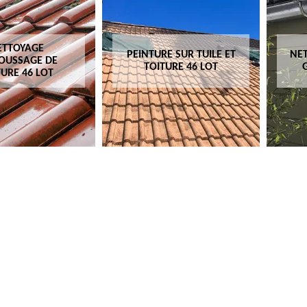
ETTOYAGE
PEINTURE SUR TUILE ET
NET
OUSSAGE DE
TOITURE 46 LOT
TURE 46 LOT