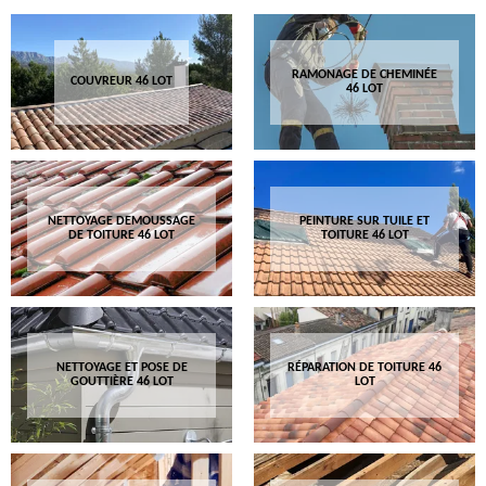
RAMONAGE DE CHEMINÉE
COUVREUR 46 LOT
46 LOT
NETTOYAGE DEMOUSSAGE
PEINTURE SUR TUILE ET
DE TOITURE 46 LOT
TOITURE 46 LOT
NETTOYAGE ET POSE DE
RÉPARATION DE TOITURE 46
GOUTTIÈRE 46 LOT
LOT