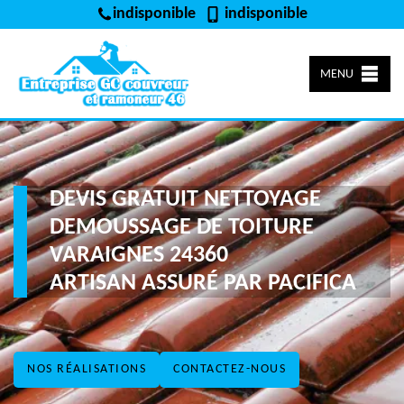
indisponible
indisponible
MENU
DEVIS GRATUIT NETTOYAGE
DEMOUSSAGE DE TOITURE
VARAIGNES 24360
ARTISAN ASSURÉ PAR PACIFICA
NOS RÉALISATIONS
CONTACTEZ-NOUS