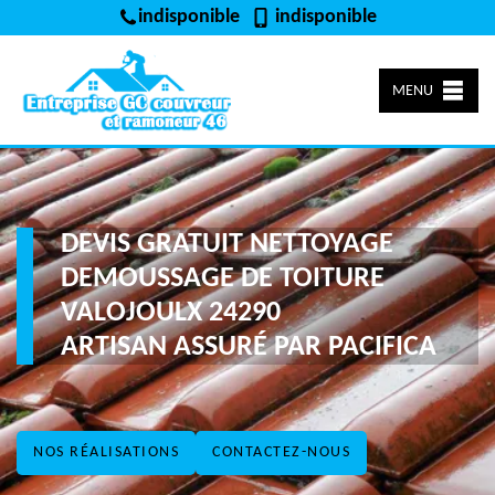
indisponible
indisponible
MENU
DEVIS GRATUIT NETTOYAGE
DEMOUSSAGE DE TOITURE
VALOJOULX 24290
ARTISAN ASSURÉ PAR PACIFICA
NOS RÉALISATIONS
CONTACTEZ-NOUS