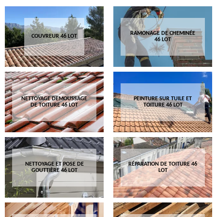
RAMONAGE DE CHEMINÉE
COUVREUR 46 LOT
46 LOT
NETTOYAGE DEMOUSSAGE
PEINTURE SUR TUILE ET
DE TOITURE 46 LOT
TOITURE 46 LOT
NETTOYAGE ET POSE DE
RÉPARATION DE TOITURE 46
GOUTTIÈRE 46 LOT
LOT