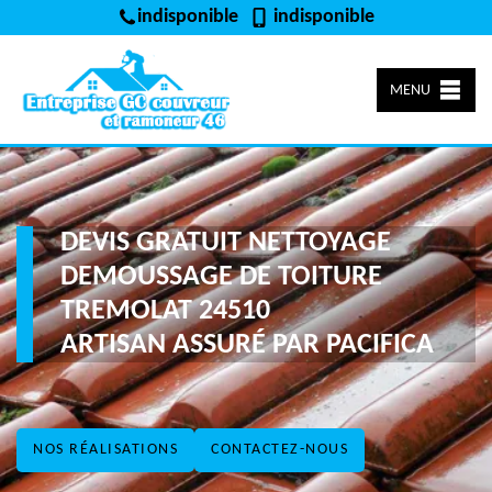
indisponible
indisponible
MENU
DEVIS GRATUIT NETTOYAGE
DEMOUSSAGE DE TOITURE
TREMOLAT 24510
ARTISAN ASSURÉ PAR PACIFICA
NOS RÉALISATIONS
CONTACTEZ-NOUS