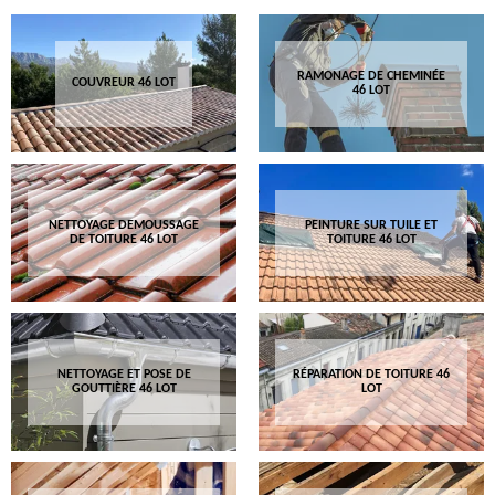
RAMONAGE DE CHEMINÉE
COUVREUR 46 LOT
46 LOT
NETTOYAGE DEMOUSSAGE
PEINTURE SUR TUILE ET
DE TOITURE 46 LOT
TOITURE 46 LOT
NETTOYAGE ET POSE DE
RÉPARATION DE TOITURE 46
GOUTTIÈRE 46 LOT
LOT