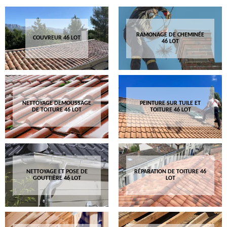
RAMONAGE DE CHEMINÉE
COUVREUR 46 LOT
46 LOT
NETTOYAGE DEMOUSSAGE
PEINTURE SUR TUILE ET
DE TOITURE 46 LOT
TOITURE 46 LOT
NETTOYAGE ET POSE DE
RÉPARATION DE TOITURE 46
GOUTTIÈRE 46 LOT
LOT