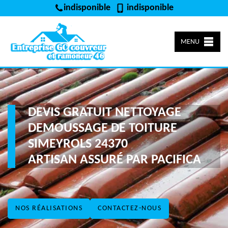
indisponible
indisponible
MENU
DEVIS GRATUIT NETTOYAGE
DEMOUSSAGE DE TOITURE
SIMEYROLS 24370
ARTISAN ASSURÉ PAR PACIFICA
NOS RÉALISATIONS
CONTACTEZ-NOUS