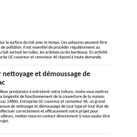
sur la surface du toit avec le temps. Ces salissures peuvent être
us de pollution. Il est essentiel de procéder régulièrement au
t surtout les tuiles, les ardoises ou les bardeaux. En activité
eprise GC couvreur et ramoneur 46 répond à toute demande.
 nettoyage et démoussage de
ac
illeur prestataire à entretenir votre toiture, moins vous mettrez
la longévité de fonctionnement de la couverture de la maison.
razac 24800, Entreprise GC couvreur et ramoneur 46, un grand
travaux de nettoyage et démoussage de tout type et tout état de
 effectuer correctement et efficacement votre projet pour
 ailleurs, mettez-nous en contact directement si vous voulez être
rojet.