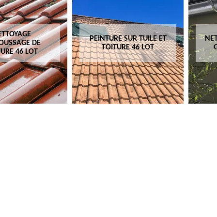
ETTOYAGE
PEINTURE SUR TUILE ET
NET
OUSSAGE DE
TOITURE 46 LOT
TURE 46 LOT