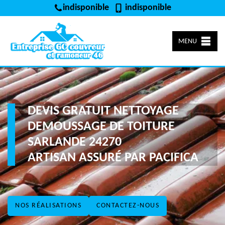
indisponible
indisponible
MENU
DEVIS GRATUIT NETTOYAGE
DEMOUSSAGE DE TOITURE
SARLANDE 24270
ARTISAN ASSURÉ PAR PACIFICA
NOS RÉALISATIONS
CONTACTEZ-NOUS