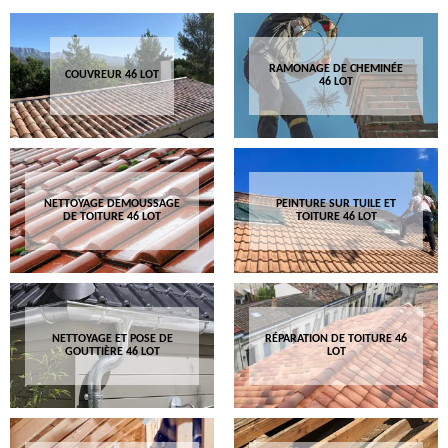
RAMONAGE DE CHEMINÉE
COUVREUR 46 LOT
46 LOT
NETTOYAGE DEMOUSSAGE
PEINTURE SUR TUILE ET
DE TOITURE 46 LOT
TOITURE 46 LOT
NETTOYAGE ET POSE DE
RÉPARATION DE TOITURE 46
GOUTTIÈRE 46 LOT
LOT