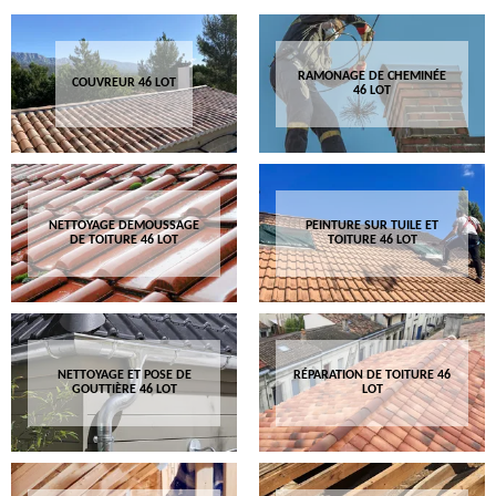
RAMONAGE DE CHEMINÉE
COUVREUR 46 LOT
46 LOT
NETTOYAGE DEMOUSSAGE
PEINTURE SUR TUILE ET
DE TOITURE 46 LOT
TOITURE 46 LOT
NETTOYAGE ET POSE DE
RÉPARATION DE TOITURE 46
GOUTTIÈRE 46 LOT
LOT