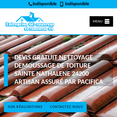
indisponible
indisponible
MENU
DEVIS GRATUIT NETTOYAGE
DEMOUSSAGE DE TOITURE
SAINTE NATHALENE 24200
ARTISAN ASSURÉ PAR PACIFICA
NOS RÉALISATIONS
CONTACTEZ-NOUS