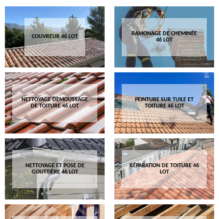
RAMONAGE DE CHEMINÉE
COUVREUR 46 LOT
46 LOT
NETTOYAGE DEMOUSSAGE
PEINTURE SUR TUILE ET
DE TOITURE 46 LOT
TOITURE 46 LOT
NETTOYAGE ET POSE DE
RÉPARATION DE TOITURE 46
GOUTTIÈRE 46 LOT
LOT