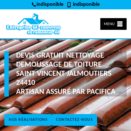
indisponible
indisponible
MENU
DEVIS GRATUIT NETTOYAGE
DEMOUSSAGE DE TOITURE
SAINT VINCENT JALMOUTIERS
24410
ARTISAN ASSURÉ PAR PACIFICA
NOS RÉALISATIONS
CONTACTEZ-NOUS