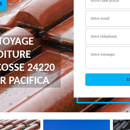
S
TTOYAGE
OITURE
COSSE 24220
R PACIFICA