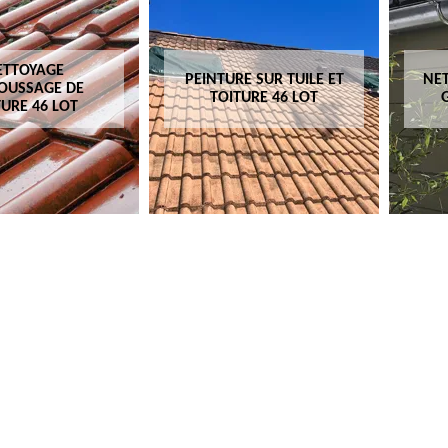
ETTOYAGE
PEINTURE SUR TUILE ET
NET
OUSSAGE DE
TOITURE 46 LOT
TURE 46 LOT