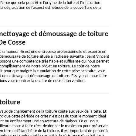
 Parce que cela peut être l’origine de la fuite et l’infiltration
i, la dégradation de l’aspect esthétique de la couverture de la
 nettoyage et démoussage de toiture
 De Cosse
t ramoneur 46 est une entreprise professionnelle et experte en
émoussage de toiture située à l’adresse suivante : Saint Vincent
posons une compétence très fiable et suffisante qui nous permet
ccomplissement de notre projet en toiture. Le coût de notre
uit pour que malgré la cumulation de cette prise sanitaire, vous
t de nettoyage et démoussage de toiture. Essayez de nous faire
ions vous montrer la qualité de notre intervention.
toiture
vaux de changement de la toiture coûte aux yeux de la tête. Et
d que cette période de crise n’est pas du tout le moment idéal
nt ou entièrement une couverture de maison. Ce qui nous
illeure chose à faire c’est de donner le maximum pour préserver
 en terme d’étanchéité de la toiture, il est important de penser à
entions qui renforcent la capacité de résistance d’un toit face