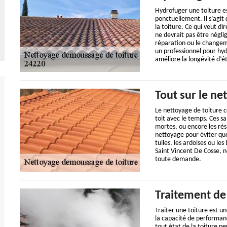
Hydrofuger une toiture es
ponctuellement. Il s’agit 
la toiture. Ce qui veut d
ne devrait pas être néglig
réparation ou le changeme
un professionnel pour hyd
améliore la longévité d’é
Tout sur le ne
Le nettoyage de toiture co
toit avec le temps. Ces sal
mortes, ou encore les rés
nettoyage pour éviter qu
tuiles, les ardoises ou l
Saint Vincent De Cosse, 
toute demande.
Traitement de 
Traiter une toiture est un
la capacité de performanc
tout état de la toiture pe