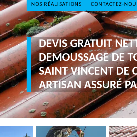
NOS RÉALISATIONS
CONTACTEZ-NOU
DEVIS GRATUIT NE
DEMOUSSAGE DE T
SAINT VINCENT DE 
ARTISAN ASSURÉ PA