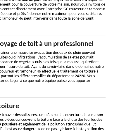
ement pour la couverture de votre maison, nous vous invitons de
en contact directement avec Entreprise GC couvreur et ramoneur
écoute et prêts à donner notre maximum pour vous satisfaire.
t ramoneur 46 peut intervenir dans toute la zone de Saint
toyage de toit à un professionnel
traîner une mauvaise évacuation des eaux de pluie pouvant
uites ou d’infiltrations. L’accumulation de saletés pourrait
oissance de végétaux nuisibles tels que la mousse, qui retient
uer l’usure du toit. Ayant du savoir-faire dans le domaine, notre
 couvreur et ramoneur 46 effectue le traitement de toiture à
 partout les différentes villes du département 24220. Vous
ter de façon à ce que notre équipe puisse vous apporter
toiture
de trouver des salissures cumulées sur la couverture de la maison
es pièces qui couvrent la toiture face à la chute des feuilles des
a poussière et également de la pollution atmosphérique. Et
, il est assez dangereux de ne pas agir face à la stagnation des