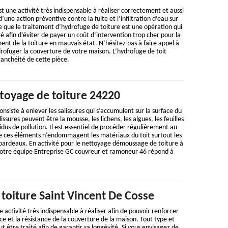
t une activité très indispensable à réaliser correctement et aussi
d’une action préventive contre la fuite et l’infiltration d’eau sur
ire que le traitement d’hydrofuge de toiture est une opération qui
é afin d’éviter de payer un coût d’intervention trop cher pour la
nt de la toiture en mauvais état. N’hésitez pas à faire appel à
rofuger la couverture de votre maison. L’hydrofuge de toit
tanchéité de cette pièce.
ttoyage de toiture 24220
nsiste à enlever les salissures qui s’accumulent sur la surface du
issures peuvent être la mousse, les lichens, les algues, les feuilles
idus de pollution. Il est essentiel de procéder régulièrement au
e ces éléments n’endommagent les matériaux du toit surtout les
es bardeaux. En activité pour le nettoyage démoussage de toiture à
notre équipe Entreprise GC couvreur et ramoneur 46 répond à
toiture Saint Vincent De Cosse
e activité très indispensable à réaliser afin de pouvoir renforcer
e et la résistance de la couverture de la maison. Tout type et
ut être traité afin de garantir sa longévité. Si vous envisagez de