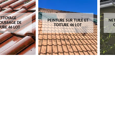
ETTOYAGE
PEINTURE SUR TUILE ET
NET
OUSSAGE DE
TOITURE 46 LOT
TURE 46 LOT