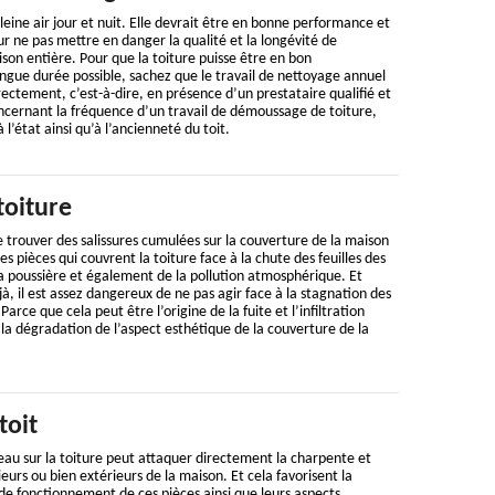
leine air jour et nuit. Elle devrait être en bonne performance et
ur ne pas mettre en danger la qualité et la longévité de
on entière. Pour que la toiture puisse être en bon
ngue durée possible, sachez que le travail de nettoyage annuel
rectement, c’est-à-dire, en présence d’un prestataire qualifié et
ncernant la fréquence d’un travail de démoussage de toiture,
 l’état ainsi qu’à l’ancienneté du toit.
toiture
de trouver des salissures cumulées sur la couverture de la maison
es pièces qui couvrent la toiture face à la chute des feuilles des
a poussière et également de la pollution atmosphérique. Et
, il est assez dangereux de ne pas agir face à la stagnation des
 Parce que cela peut être l’origine de la fuite et l’infiltration
i, la dégradation de l’aspect esthétique de la couverture de la
toit
 d’eau sur la toiture peut attaquer directement la charpente et
eurs ou bien extérieurs de la maison. Et cela favorisent la
de fonctionnement de ces pièces ainsi que leurs aspects