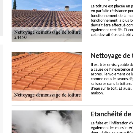
La toiture est placée en p
en parfaite résistance po
fonctionnement de la mais
fonctionnement la plus lo
devrait être effectué cor
également certifié. Et co
cela devrait être adapté à
Nettoyage de 
Il est très envisageable 
à cause de l’inexistence d
arbres, l’envolement de l
comme nous le savons déjà
salissures dans la toiture.
d’eau sur le toit. Et auss
maison.
Etanchéité de 
La fuite et l’infiltration
également les murs intéri
dégradation de capacité 