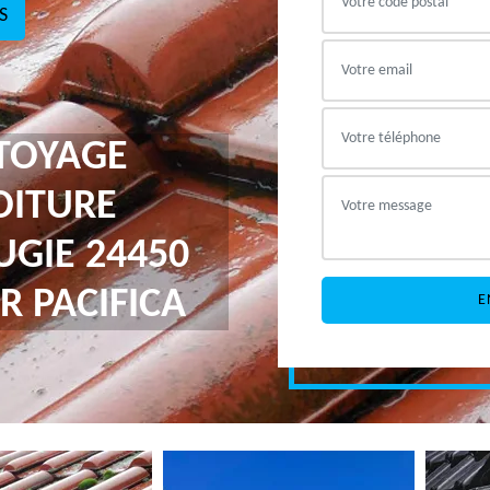
S
TTOYAGE
OITURE
UGIE 24450
R PACIFICA