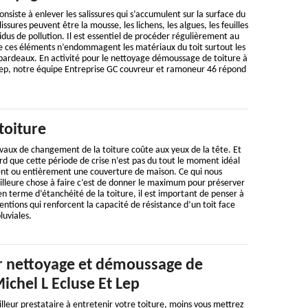
nsiste à enlever les salissures qui s’accumulent sur la surface du
issures peuvent être la mousse, les lichens, les algues, les feuilles
idus de pollution. Il est essentiel de procéder régulièrement au
e ces éléments n’endommagent les matériaux du toit surtout les
es bardeaux. En activité pour le nettoyage démoussage de toiture à
 Lep, notre équipe Entreprise GC couvreur et ramoneur 46 répond
toiture
vaux de changement de la toiture coûte aux yeux de la tête. Et
d que cette période de crise n’est pas du tout le moment idéal
nt ou entièrement une couverture de maison. Ce qui nous
illeure chose à faire c’est de donner le maximum pour préserver
 en terme d’étanchéité de la toiture, il est important de penser à
entions qui renforcent la capacité de résistance d’un toit face
luviales.
 nettoyage et démoussage de
Michel L Ecluse Et Lep
illeur prestataire à entretenir votre toiture, moins vous mettrez