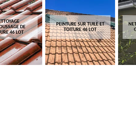
ETTOYAGE
PEINTURE SUR TUILE ET
NET
OUSSAGE DE
TOITURE 46 LOT
TURE 46 LOT