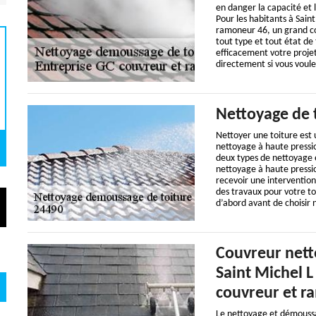
en danger la capacité et 
Pour les habitants à Sain
ramoneur 46, un grand co
tout type et tout état de
efficacement votre projet
directement si vous voulez
Nettoyage de 
Nettoyer une toiture est
nettoyage à haute pressio
deux types de nettoyage e
nettoyage à haute pression
recevoir une intervention
des travaux pour votre to
d’abord avant de choisir 
Couvreur nett
Saint Michel L
couvreur et r
Le nettoyage et démoussag