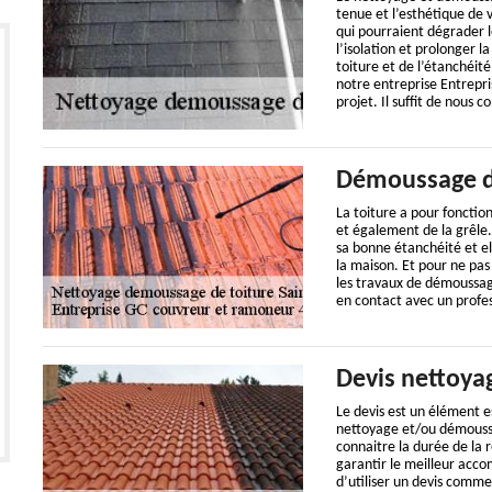
tenue et l’esthétique de v
qui pourraient dégrader 
l’isolation et prolonger l
toiture et de l’étanchéité
notre entreprise Entrepr
projet. Il suffit de nous 
Démoussage d
La toiture a pour fonctio
et également de la grêle. 
sa bonne étanchéité et el
la maison. Et pour ne pas
les travaux de démoussa
en contact avec un profes
Devis nettoya
Le devis est un élément e
nettoyage et/ou démoussag
connaitre la durée de la r
garantir le meilleur accom
d’utiliser un devis comme