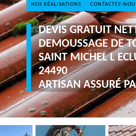
NOS RÉALISATIONS
CONTACTEZ-NOU
DEVIS GRATUIT NE
DEMOUSSAGE DE T
SAINT MICHEL L ECL
24490
ARTISAN ASSURÉ PA