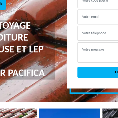
S
TTOYAGE
OITURE
USE ET LEP
R PACIFICA