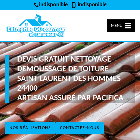
indisponible
indisponible
MENU
DEVIS GRATUIT NETTOYAGE
DEMOUSSAGE DE TOITURE
SAINT LAURENT DES HOMMES
24400
ARTISAN ASSURÉ PAR PACIFICA
NOS RÉALISATIONS
CONTACTEZ-NOUS