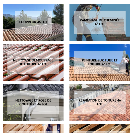
RAMONAGE DE CHEMINÉE
COUVREUR 46 LOT
46 LOT
NETTOYAGE DEMOUSSAGE
PEINTURE SUR TUILE ET
DE TOITURE 46 LOT
TOITURE 46 LOT
NETTOYAGE ET POSE DE
RÉPARATION DE TOITURE 46
GOUTTIÈRE 46 LOT
LOT