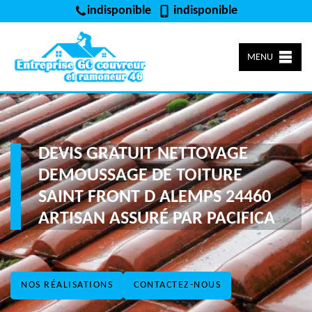
indisponible
indisponible
MENU
DEVIS GRATUIT NETTOYAGE
DEMOUSSAGE DE TOITURE
SAINT FRONT D ALEMPS 24460
ARTISAN ASSURÉ PAR PACIFICA
NOS RÉALISATIONS
CONTACTEZ-NOUS