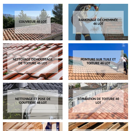
RAMONAGE DE CHEMINÉE
COUVREUR 46 LOT
46 LOT
NETTOYAGE DEMOUSSAGE
PEINTURE SUR TUILE ET
DE TOITURE 46 LOT
TOITURE 46 LOT
NETTOYAGE ET POSE DE
RÉPARATION DE TOITURE 46
GOUTTIÈRE 46 LOT
LOT