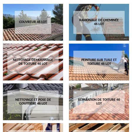
RAMONAGE DE CHEMINÉE
COUVREUR 46 LOT
46 LOT
NETTOYAGE DEMOUSSAGE
PEINTURE SUR TUILE ET
DE TOITURE 46 LOT
TOITURE 46 LOT
NETTOYAGE ET POSE DE
RÉPARATION DE TOITURE 46
GOUTTIÈRE 46 LOT
LOT