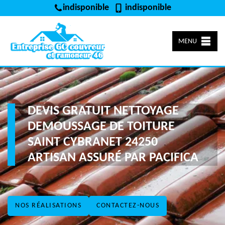
indisponible
indisponible
MENU
DEVIS GRATUIT NETTOYAGE
DEMOUSSAGE DE TOITURE
SAINT CYBRANET 24250
ARTISAN ASSURÉ PAR PACIFICA
NOS RÉALISATIONS
CONTACTEZ-NOUS