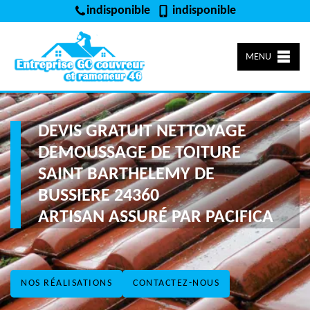
indisponible
indisponible
MENU
DEVIS GRATUIT NETTOYAGE
DEMOUSSAGE DE TOITURE
SAINT BARTHELEMY DE
BUSSIERE 24360
ARTISAN ASSURÉ PAR PACIFICA
NOS RÉALISATIONS
CONTACTEZ-NOUS