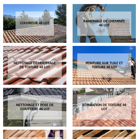
RAMONAGE DE CHEMINÉE
COUVREUR 46 LOT
46 LOT
NETTOYAGE DEMOUSSAGE
PEINTURE SUR TUILE ET
DE TOITURE 46 LOT
TOITURE 46 LOT
NETTOYAGE ET POSE DE
RÉPARATION DE TOITURE 46
GOUTTIÈRE 46 LOT
LOT