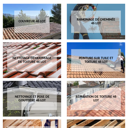
RAMONAGE DE CHEMINÉE
COUVREUR 46 LOT
46 LOT
NETTOYAGE DEMOUSSAGE
PEINTURE SUR TUILE ET
DE TOITURE 46 LOT
TOITURE 46 LOT
NETTOYAGE ET POSE DE
RÉPARATION DE TOITURE 46
GOUTTIÈRE 46 LOT
LOT