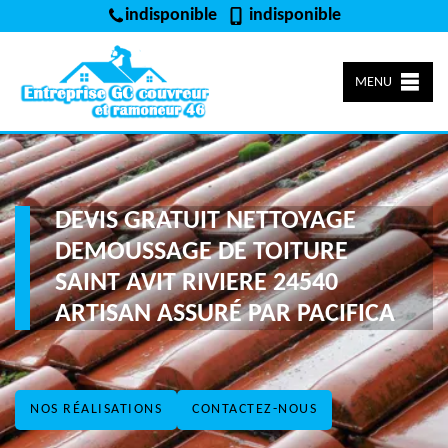
indisponible
indisponible
MENU
DEVIS GRATUIT NETTOYAGE
DEMOUSSAGE DE TOITURE
SAINT AVIT RIVIERE 24540
ARTISAN ASSURÉ PAR PACIFICA
NOS RÉALISATIONS
CONTACTEZ-NOUS