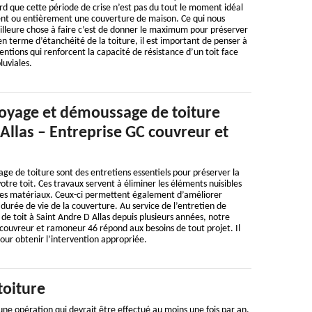
d que cette période de crise n’est pas du tout le moment idéal
nt ou entièrement une couverture de maison. Ce qui nous
illeure chose à faire c’est de donner le maximum pour préserver
 en terme d’étanchéité de la toiture, il est important de penser à
entions qui renforcent la capacité de résistance d’un toit face
luviales.
oyage et démoussage de toiture
Allas – Entreprise GC couvreur et
e de toiture sont des entretiens essentiels pour préserver la
otre toit. Ces travaux servent à éliminer les éléments nuisibles
les matériaux. Ceux-ci permettent également d’améliorer
a durée de vie de la couverture. Au service de l’entretien de
 de toit à Saint Andre D Allas depuis plusieurs années, notre
couvreur et ramoneur 46 répond aux besoins de tout projet. Il
pour obtenir l’intervention appropriée.
toiture
une opération qui devrait être effectué au moins une fois par an.