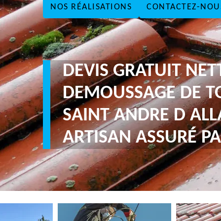
NOS RÉALISATIONS
CONTACTEZ-NOU
DEVIS GRATUIT NE
DEMOUSSAGE DE T
SAINT ANDRE D ALL
ARTISAN ASSURÉ PA