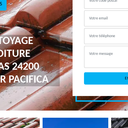
S
TTOYAGE
OITURE
AS 24200
R PACIFICA