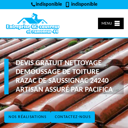
indisponible
indisponible
MENU
DEVIS GRATUIT NETTOYAGE
DEMOUSSAGE DE TOITURE
RAZAC DE SAUSSIGNAC 24240
ARTISAN ASSURÉ PAR PACIFICA
NOS RÉALISATIONS
CONTACTEZ-NOUS