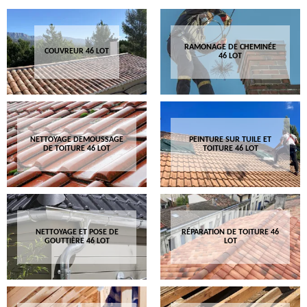
RAMONAGE DE CHEMINÉE
COUVREUR 46 LOT
46 LOT
NETTOYAGE DEMOUSSAGE
PEINTURE SUR TUILE ET
DE TOITURE 46 LOT
TOITURE 46 LOT
NETTOYAGE ET POSE DE
RÉPARATION DE TOITURE 46
GOUTTIÈRE 46 LOT
LOT