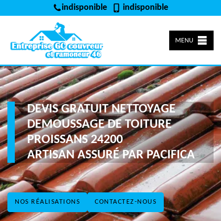
indisponible
indisponible
MENU
DEVIS GRATUIT NETTOYAGE
DEMOUSSAGE DE TOITURE
PROISSANS 24200
ARTISAN ASSURÉ PAR PACIFICA
NOS RÉALISATIONS
CONTACTEZ-NOUS