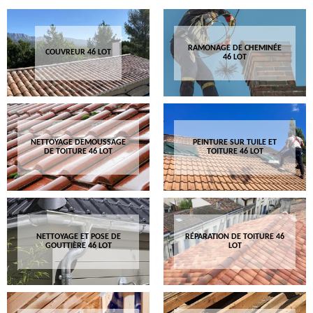
RAMONAGE DE CHEMINÉE
COUVREUR 46 LOT
46 LOT
NETTOYAGE DEMOUSSAGE
PEINTURE SUR TUILE ET
DE TOITURE 46 LOT
TOITURE 46 LOT
NETTOYAGE ET POSE DE
RÉPARATION DE TOITURE 46
GOUTTIÈRE 46 LOT
LOT