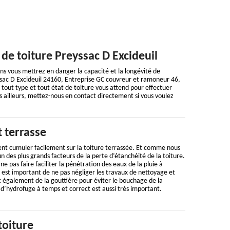
e toiture Preyssac D Excideuil
oins vous mettrez en danger la capacité et la longévité de
ssac D Excideuil 24160, Entreprise GC couvreur et ramoneur 46,
out type et tout état de toiture vous attend pour effectuer
 ailleurs, mettez-nous en contact directement si vous voulez
t terrasse
ent cumuler facilement sur la toiture terrassée. Et comme nous
’un des plus grands facteurs de la perte d’étanchéité de la toiture.
ne pas faire faciliter la pénétration des eaux de la pluie à
il est important de ne pas négliger les travaux de nettoyage et
 également de la gouttière pour éviter le bouchage de la
d’hydrofuge à temps et correct est aussi très important.
toiture