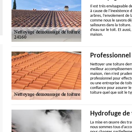
Il est très envisageable 
à cause de l’inexistence d
arbres, l’envolement de l
comme nous le savons déjà
salissures dans la toiture.
d’eau sur le toit. Et auss
maison.
Professionnel
Nettoyer une toiture dem
meilleur accomplissement
maison, rien n’est prude
professionnel pour effect
ou une entreprise de toit
confiance pour assurer l
toiture quel que soit le t
Hydrofuge de 
La mise en œuvre des tra
nous sommes tous d’accor
pour changer partielleme