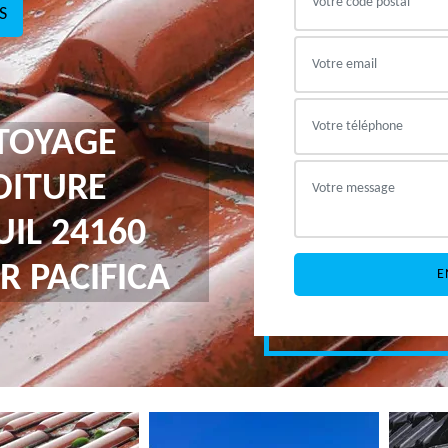
S
TTOYAGE
OITURE
UIL 24160
R PACIFICA