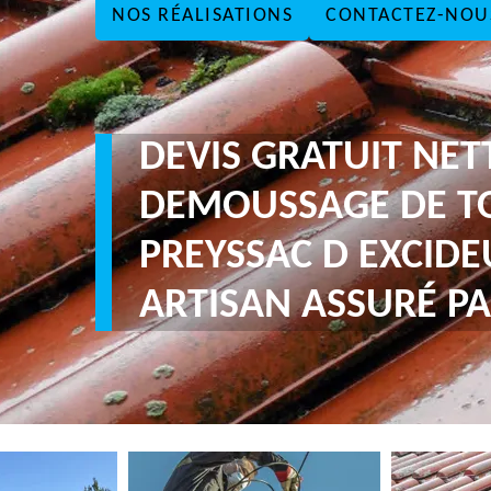
NOS RÉALISATIONS
CONTACTEZ-NOU
DEVIS GRATUIT NE
DEMOUSSAGE DE T
PREYSSAC D EXCIDE
ARTISAN ASSURÉ PA