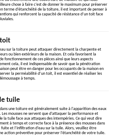
illeure chose à faire c’est de donner le maximum pour préserver
 en terme d’étanchéité de la toiture, il est important de penser à
entions qui renforcent la capacité de résistance d’un toit face
luviales.
toit
 d’eau sur la toiture peut attaquer directement la charpente et
eurs ou bien extérieurs de la maison. Et cela favorisent la
de fonctionnement de ces pièces ainsi que leurs aspects
ement cela, il est indispensable de savoir que la pénétration
 maison peut être en danger pour les occupants de la maison en
rver la perméabilité d’un toit, il est essentiel de réaliser les
 démoussage à temps.
 tuile
dans une toiture est généralement suite à l'apparition des eaux
re. Les mousses ne servent que d’attaquer la performance et
e la tuile face aux attaques des intempéries. Ce qui veut dire
ement à temps et correcte face à la présence des mousses dans
fuite et l’infiltration d’eau sur la tuile. Alors, veuillez être
une action préventive pour préserver l’étanchéité de votre tuile.