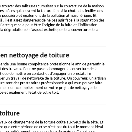
de trouver des salissures cumulées sur la couverture de la maison
es pièces qui couvrent la toiture face à la chute des feuilles des
a poussière et également de la pollution atmosphérique. Et
, il est assez dangereux de ne pas agir face à la stagnation des
 Parce que cela peut être l’origine de la fuite et l’infiltration
i, la dégradation de l’aspect esthétique de la couverture de la
 en nettoyage de toiture
ande une bonne compétence professionnelle afin de garantir le
 des travaux. Pour ne pas endommager la couverture de la
nt que de mettre en contact et d’engager un prestataire
uer un travail de nettoyage de la toiture. Un couvreur, un artisan
ure sont des prestataires professionnels à qui vous pouvez faire
e meilleur accomplissement de votre projet de nettoyage de
ype et également l’état de votre toit.
toiture
vaux de changement de la toiture coûte aux yeux de la tête. Et
d que cette période de crise n’est pas du tout le moment idéal
nt ou entièrement une couverture de maison. Ce qui nous