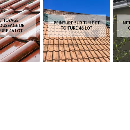
ETTOYAGE
PEINTURE SUR TUILE ET
NET
OUSSAGE DE
TOITURE 46 LOT
TURE 46 LOT