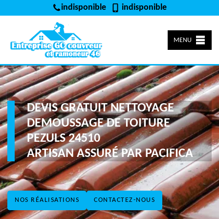
indisponible
indisponible
MENU
DEVIS GRATUIT NETTOYAGE
DEMOUSSAGE DE TOITURE
PEZULS 24510
ARTISAN ASSURÉ PAR PACIFICA
NOS RÉALISATIONS
CONTACTEZ-NOUS