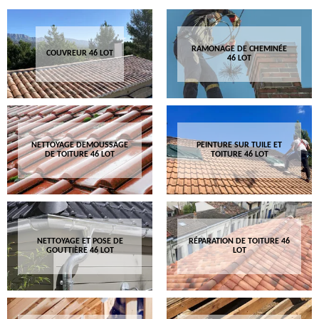
RAMONAGE DE CHEMINÉE
COUVREUR 46 LOT
46 LOT
NETTOYAGE DEMOUSSAGE
PEINTURE SUR TUILE ET
DE TOITURE 46 LOT
TOITURE 46 LOT
NETTOYAGE ET POSE DE
RÉPARATION DE TOITURE 46
GOUTTIÈRE 46 LOT
LOT