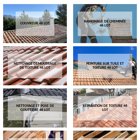
RAMONAGE DE CHEMINÉE
COUVREUR 46 LOT
46 LOT
NETTOYAGE DEMOUSSAGE
PEINTURE SUR TUILE ET
DE TOITURE 46 LOT
TOITURE 46 LOT
NETTOYAGE ET POSE DE
RÉPARATION DE TOITURE 46
GOUTTIÈRE 46 LOT
LOT