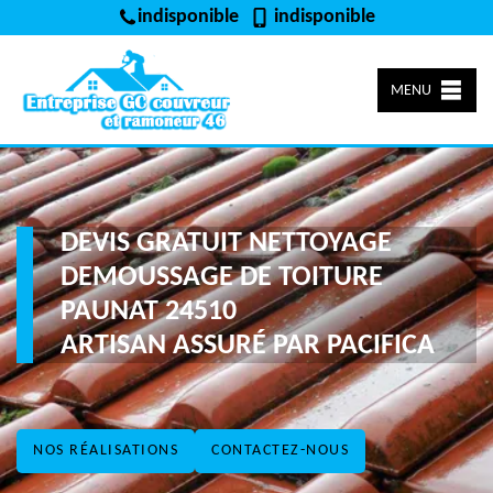
indisponible
indisponible
MENU
DEVIS GRATUIT NETTOYAGE
DEMOUSSAGE DE TOITURE
PAUNAT 24510
ARTISAN ASSURÉ PAR PACIFICA
NOS RÉALISATIONS
CONTACTEZ-NOUS