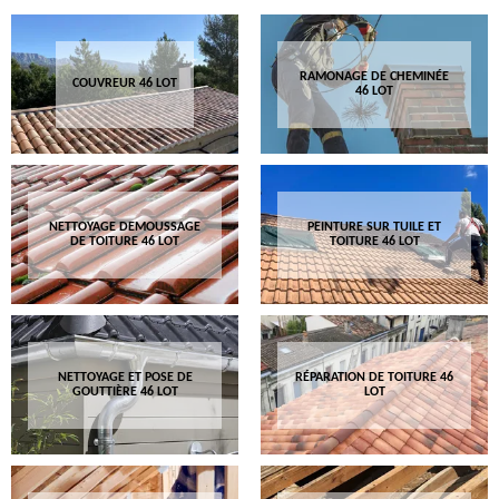
RAMONAGE DE CHEMINÉE
COUVREUR 46 LOT
46 LOT
NETTOYAGE DEMOUSSAGE
PEINTURE SUR TUILE ET
DE TOITURE 46 LOT
TOITURE 46 LOT
NETTOYAGE ET POSE DE
RÉPARATION DE TOITURE 46
GOUTTIÈRE 46 LOT
LOT