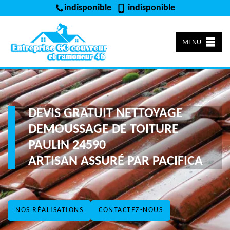
indisponible
indisponible
MENU
DEVIS GRATUIT NETTOYAGE
DEMOUSSAGE DE TOITURE
PAULIN 24590
ARTISAN ASSURÉ PAR PACIFICA
NOS RÉALISATIONS
CONTACTEZ-NOUS