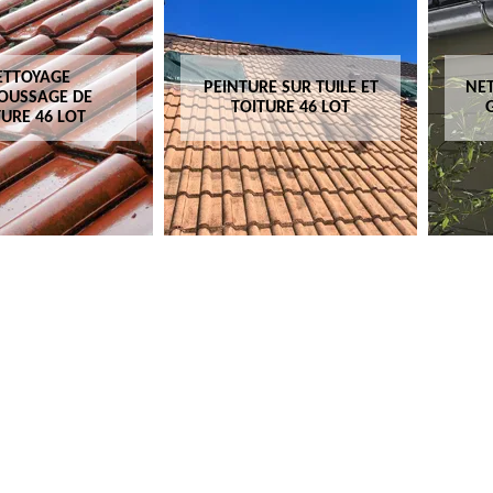
ETTOYAGE
PEINTURE SUR TUILE ET
NET
OUSSAGE DE
TOITURE 46 LOT
TURE 46 LOT