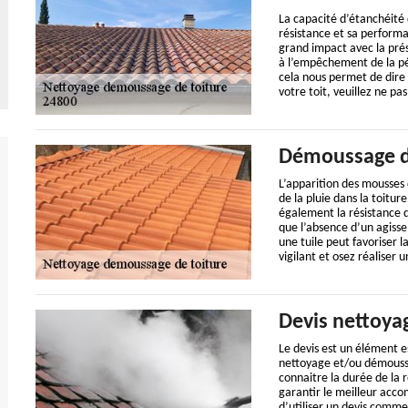
La capacité d’étanchéité d
résistance et sa performa
grand impact avec la prés
à l’empêchement de la pén
cela nous permet de dire 
votre toit, veuillez ne pa
Démoussage de
L’apparition des mousses 
de la pluie dans la toitu
également la résistance d
que l’absence d’un agiss
une tuile peut favoriser la 
vigilant et osez réaliser 
Devis nettoya
Le devis est un élément e
nettoyage et/ou démoussag
connaitre la durée de la r
garantir le meilleur accom
d’utiliser un devis comme