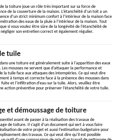
e la toiture joue un rôle très important sur sa force de
nce de la couverture de la maison. L’étanchéité d’un toit a un
ence d’un strict minimum confort à l’intérieur de la maison face
étration des eaux de la pluie à l’intérieur de la maison. Tout
que si vous voulez être sûre de la longévité de l’étanchéité de
s négliger son entretien correct et également régulier.
 tuile
dans une toiture est généralement suite à l'apparition des eaux
re. Les mousses ne servent que d’attaquer la performance et
e la tuile face aux attaques des intempéries. Ce qui veut dire
ement à temps et correcte face à la présence des mousses dans
fuite et l’infiltration d’eau sur la tuile. Alors, veuillez être
une action préventive pour préserver l’étanchéité de votre tuile.
ge et démoussage de toiture
ssentiel avant de passer à la réalisation des travaux de
e de toiture. Il s’agit d’un document qui sert à vous faire
éalisation de votre projet et aussi l’estimation budgetaire pour
plissement des travaux. Ce qui veut dire qu’il est possible
 un outil d’une comparaison de prix d’un travail de nettoyage de