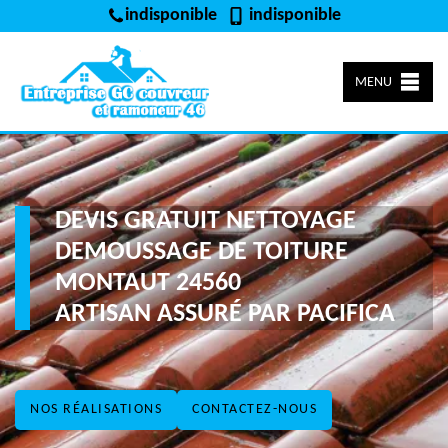
indisponible
indisponible
MENU
DEVIS GRATUIT NETTOYAGE
DEMOUSSAGE DE TOITURE
MONTAUT 24560
ARTISAN ASSURÉ PAR PACIFICA
NOS RÉALISATIONS
CONTACTEZ-NOUS