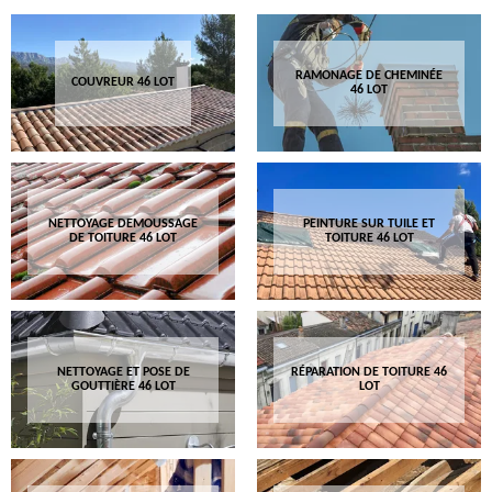
RAMONAGE DE CHEMINÉE
COUVREUR 46 LOT
46 LOT
NETTOYAGE DEMOUSSAGE
PEINTURE SUR TUILE ET
DE TOITURE 46 LOT
TOITURE 46 LOT
NETTOYAGE ET POSE DE
RÉPARATION DE TOITURE 46
GOUTTIÈRE 46 LOT
LOT