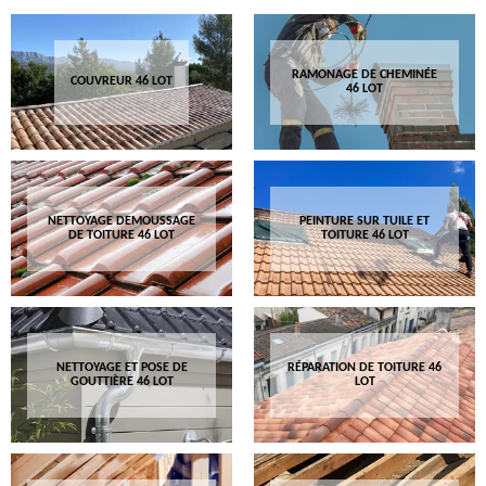
RAMONAGE DE CHEMINÉE
COUVREUR 46 LOT
46 LOT
NETTOYAGE DEMOUSSAGE
PEINTURE SUR TUILE ET
DE TOITURE 46 LOT
TOITURE 46 LOT
NETTOYAGE ET POSE DE
RÉPARATION DE TOITURE 46
GOUTTIÈRE 46 LOT
LOT