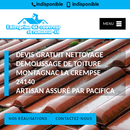
indisponible
indisponible
MENU
DEVIS GRATUIT NETTOYAGE
DEMOUSSAGE DE TOITURE
MONTAGNAC LA CREMPSE
24140
ARTISAN ASSURÉ PAR PACIFICA
NOS RÉALISATIONS
CONTACTEZ-NOUS