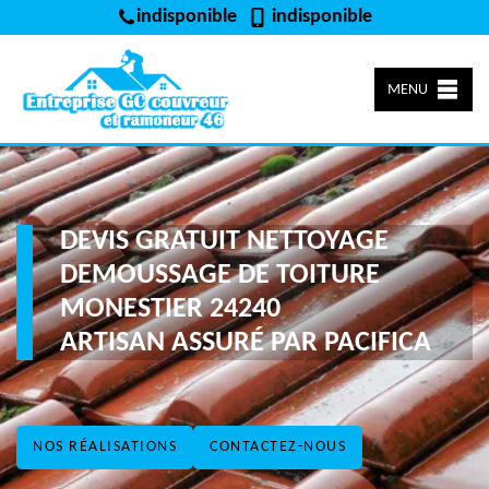
indisponible
indisponible
MENU
DEVIS GRATUIT NETTOYAGE
DEMOUSSAGE DE TOITURE
MONESTIER 24240
ARTISAN ASSURÉ PAR PACIFICA
NOS RÉALISATIONS
CONTACTEZ-NOUS