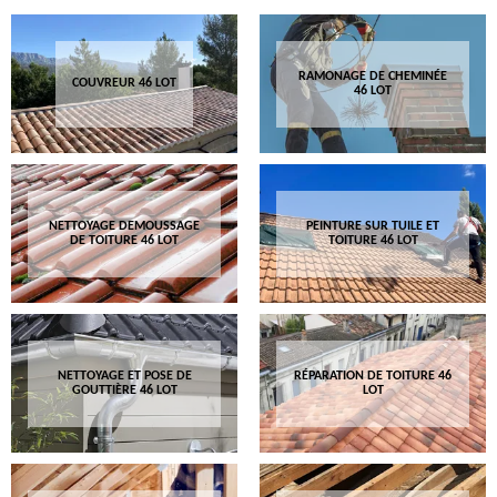
RAMONAGE DE CHEMINÉE
COUVREUR 46 LOT
46 LOT
NETTOYAGE DEMOUSSAGE
PEINTURE SUR TUILE ET
DE TOITURE 46 LOT
TOITURE 46 LOT
NETTOYAGE ET POSE DE
RÉPARATION DE TOITURE 46
GOUTTIÈRE 46 LOT
LOT