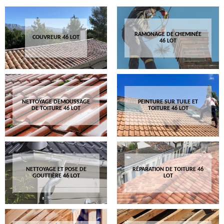
RAMONAGE DE CHEMINÉE
COUVREUR 46 LOT
46 LOT
NETTOYAGE DEMOUSSAGE
PEINTURE SUR TUILE ET
DE TOITURE 46 LOT
TOITURE 46 LOT
NETTOYAGE ET POSE DE
RÉPARATION DE TOITURE 46
GOUTTIÈRE 46 LOT
LOT