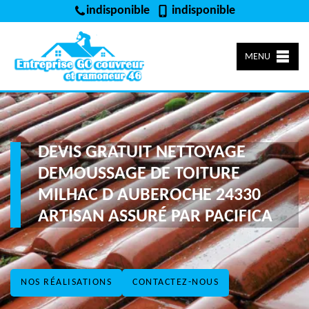
indisponible
indisponible
MENU
DEVIS GRATUIT NETTOYAGE
DEMOUSSAGE DE TOITURE
MILHAC D AUBEROCHE 24330
ARTISAN ASSURÉ PAR PACIFICA
NOS RÉALISATIONS
CONTACTEZ-NOUS