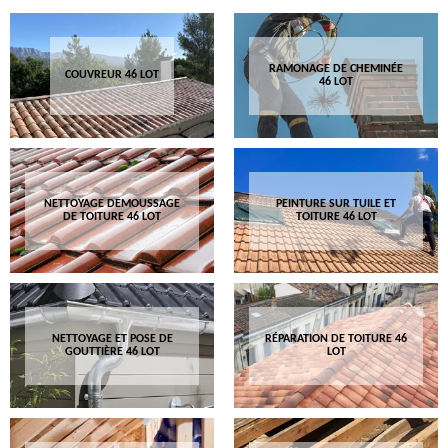
RAMONAGE DE CHEMINÉE
COUVREUR 46 LOT
46 LOT
NETTOYAGE DEMOUSSAGE
PEINTURE SUR TUILE ET
DE TOITURE 46 LOT
TOITURE 46 LOT
NETTOYAGE ET POSE DE
RÉPARATION DE TOITURE 46
GOUTTIÈRE 46 LOT
LOT