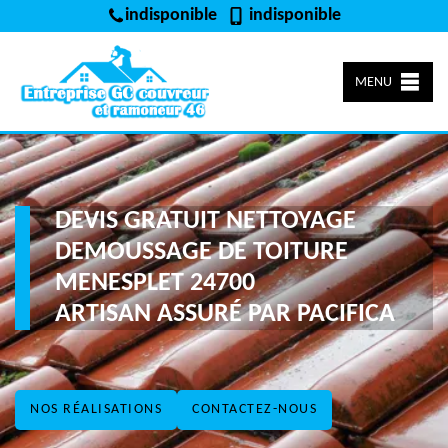
indisponible
indisponible
MENU
DEVIS GRATUIT NETTOYAGE
DEMOUSSAGE DE TOITURE
MENESPLET 24700
ARTISAN ASSURÉ PAR PACIFICA
NOS RÉALISATIONS
CONTACTEZ-NOUS