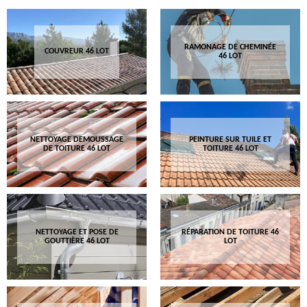
RAMONAGE DE CHEMINÉE
COUVREUR 46 LOT
46 LOT
NETTOYAGE DEMOUSSAGE
PEINTURE SUR TUILE ET
DE TOITURE 46 LOT
TOITURE 46 LOT
NETTOYAGE ET POSE DE
RÉPARATION DE TOITURE 46
GOUTTIÈRE 46 LOT
LOT