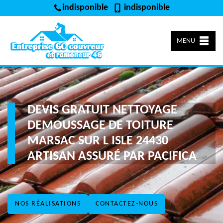
indisponible
indisponible
MENU
DEVIS GRATUIT NETTOYAGE
DEMOUSSAGE DE TOITURE
MARSAC SUR L ISLE 24430
ARTISAN ASSURÉ PAR PACIFICA
NOS RÉALISATIONS
CONTACTEZ-NOUS