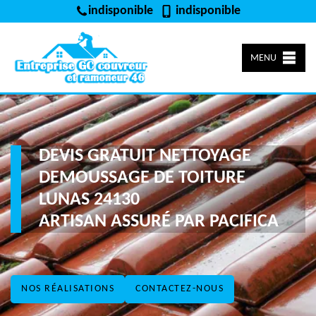
indisponible
indisponible
MENU
DEVIS GRATUIT NETTOYAGE
DEMOUSSAGE DE TOITURE
LUNAS 24130
ARTISAN ASSURÉ PAR PACIFICA
NOS RÉALISATIONS
CONTACTEZ-NOUS