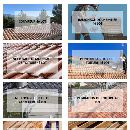
RAMONAGE DE CHEMINÉE
COUVREUR 46 LOT
46 LOT
NETTOYAGE DEMOUSSAGE
PEINTURE SUR TUILE ET
DE TOITURE 46 LOT
TOITURE 46 LOT
NETTOYAGE ET POSE DE
RÉPARATION DE TOITURE 46
GOUTTIÈRE 46 LOT
LOT