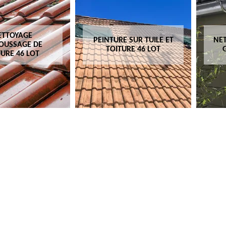
ETTOYAGE
PEINTURE SUR TUILE ET
NET
OUSSAGE DE
TOITURE 46 LOT
TURE 46 LOT