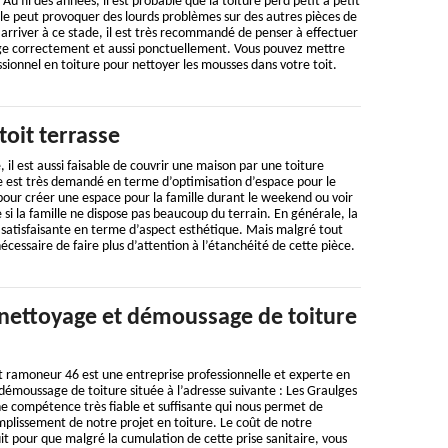
Au fil des années, il est probable que la toiture perd petit à petit
le peut provoquer des lourds problèmes sur des autres pièces de
 arriver à ce stade, il est très recommandé de penser à effectuer
ge correctement et aussi ponctuellement. Vous pouvez mettre
sionnel en toiture pour nettoyer les mousses dans votre toit.
toit terrasse
, il est aussi faisable de couvrir une maison par une toiture
se est très demandé en terme d’optimisation d’espace pour le
 pour créer une espace pour la famille durant le weekend ou voir
si la famille ne dispose pas beaucoup du terrain. En générale, la
s satisfaisante en terme d’aspect esthétique. Mais malgré tout
cessaire de faire plus d’attention à l’étanchéité de cette pièce.
 nettoyage et démoussage de toiture
t ramoneur 46 est une entreprise professionnelle et experte en
émoussage de toiture située à l’adresse suivante : Les Graulges
e compétence très fiable et suffisante qui nous permet de
mplissement de notre projet en toiture. Le coût de notre
uit pour que malgré la cumulation de cette prise sanitaire, vous