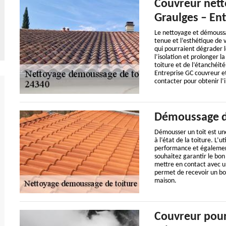
Couvreur nett
Graulges – En
Le nettoyage et démoussag
tenue et l’esthétique de v
qui pourraient dégrader 
l’isolation et prolonger l
toiture et de l’étanchéité
Entreprise GC couvreur et
contacter pour obtenir l’
Démoussage d
Démousser un toit est une
à l’état de la toiture. L’
performance et également 
souhaitez garantir le bon
mettre en contact avec un
permet de recevoir un bo
maison.
Couvreur pour