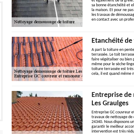
et également de la grêle. 
sa bonne étanchéité et el
la maison. Et pour ne pas
les travaux de démoussa
en contact avec un profes
Etanchéité de 
A part la toiture en pente
terrassée. Le toit terras
faire végétaliser ou bien
même pour le sèche-linge 
toiture terrassée est trè
cela, il est quand même né
Entreprise de
Les Graulges
Entreprise GC couvreur e
travaux de nettoyage de d
24340. Nous disposons un
garantir le meilleur acco
intervention est très réd