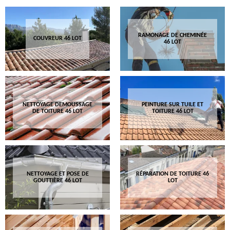
RAMONAGE DE CHEMINÉE
COUVREUR 46 LOT
46 LOT
NETTOYAGE DEMOUSSAGE
PEINTURE SUR TUILE ET
DE TOITURE 46 LOT
TOITURE 46 LOT
NETTOYAGE ET POSE DE
RÉPARATION DE TOITURE 46
GOUTTIÈRE 46 LOT
LOT