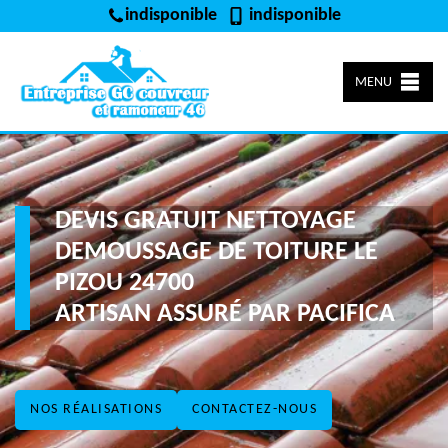
indisponible
indisponible
MENU
DEVIS GRATUIT NETTOYAGE
DEMOUSSAGE DE TOITURE LE
PIZOU 24700
ARTISAN ASSURÉ PAR PACIFICA
NOS RÉALISATIONS
CONTACTEZ-NOUS