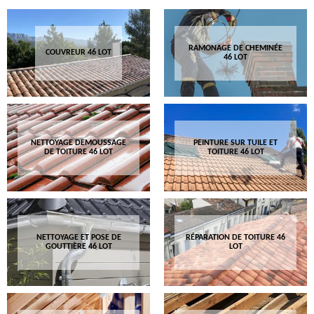
RAMONAGE DE CHEMINÉE
COUVREUR 46 LOT
46 LOT
NETTOYAGE DEMOUSSAGE
PEINTURE SUR TUILE ET
DE TOITURE 46 LOT
TOITURE 46 LOT
NETTOYAGE ET POSE DE
RÉPARATION DE TOITURE 46
GOUTTIÈRE 46 LOT
LOT