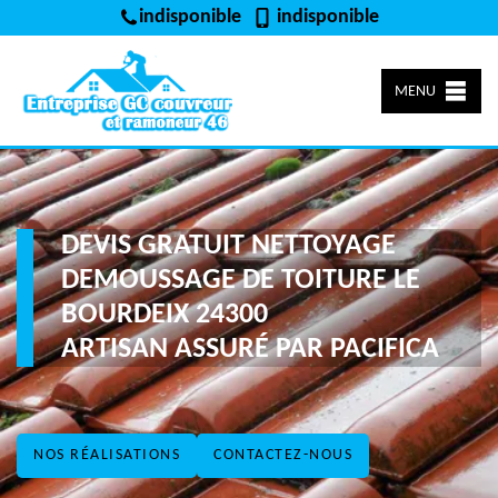
indisponible
indisponible
MENU
DEVIS GRATUIT NETTOYAGE
DEMOUSSAGE DE TOITURE LE
BOURDEIX 24300
ARTISAN ASSURÉ PAR PACIFICA
NOS RÉALISATIONS
CONTACTEZ-NOUS