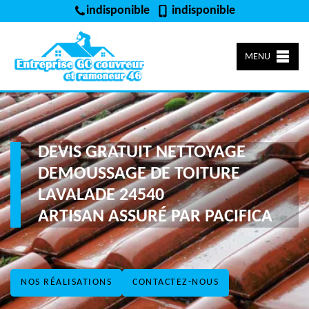
indisponible
indisponible
MENU
DEVIS GRATUIT NETTOYAGE
DEMOUSSAGE DE TOITURE
LAVALADE 24540
ARTISAN ASSURÉ PAR PACIFICA
NOS RÉALISATIONS
CONTACTEZ-NOUS