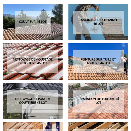
RAMONAGE DE CHEMINÉE
COUVREUR 46 LOT
46 LOT
NETTOYAGE DEMOUSSAGE
PEINTURE SUR TUILE ET
DE TOITURE 46 LOT
TOITURE 46 LOT
NETTOYAGE ET POSE DE
RÉPARATION DE TOITURE 46
GOUTTIÈRE 46 LOT
LOT