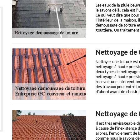
Les eaux de la pluie peuv
le savons déjà, cela est l
Ce qui veut dire que pour 
l’intérieur de la maison, 
démoussage de toiture et
gouttière. Un traitement 
Nettoyage de 
Nettoyer une toiture est
nettoyage à haute pressio
deux types de nettoyage e
nettoyage à haute pression
recevoir une intervention
des travaux pour votre to
d’abord avant de choisir 
Nettoyage de 
Il est très envisageable 
à cause de l’inexistence d
arbres, l’envolement de l
comme nous le savons déjà