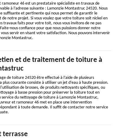
 ramoneur 46 est un prestataire spécialiste en travaux de
uvable à l’adresse suivante : Lamonzie Montastruc 24520. Nous
 suffisante et pertinente qui nous permet de garantir le
de notre projet. Si vous voulez que votre toiture soit nickel en
des travaux faits pour votre toit, nous vous invitons de ne pas
 Faite-nous confiance pour que nous puissions donner notre
ous servir en visant votre satisfaction. Nous pouvons intervenir
amonzie Montastruc.
etien et de traitement de toiture à
tastruc
e de toiture 24520 être effectué à l’aide de plusieurs
 plus courante consiste à utiliser un jet d’eau à haute pression.
l'utilisation de brosses, de produits nettoyants spécifiques, ou
toyage à basse pression pour préserver la toiture tout en
Au service du nettoyage de toiture à Lamonzie Montastruc,
ouvreur et ramoneur 46 met en place une intervention
épondant à toute demande. Il suffit de contacter notre service
uate.
t terrasse