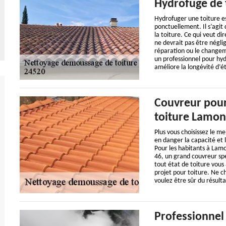
Hydrofuge de 
Hydrofuger une toiture es
ponctuellement. Il s’agit 
la toiture. Ce qui veut d
ne devrait pas être néglig
réparation ou le changeme
un professionnel pour hyd
améliore la longévité d’é
Couvreur pour
toiture Lamon
Plus vous choisissez le me
en danger la capacité et 
Pour les habitants à Lam
46, un grand couvreur sp
tout état de toiture vou
projet pour toiture. Ne c
voulez être sûr du résulta
Professionnel