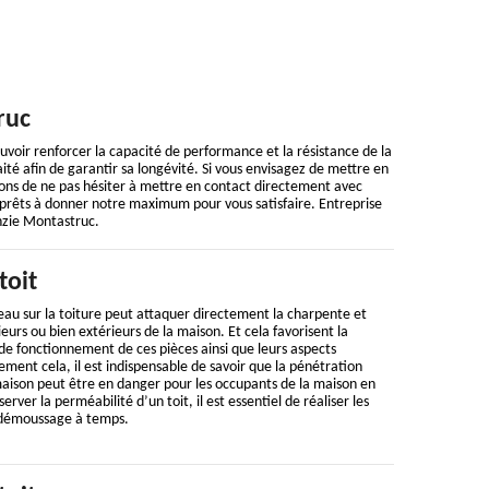
ruc
pouvoir renforcer la capacité de performance et la résistance de la
aité afin de garantir sa longévité. Si vous envisagez de mettre en
ons de ne pas hésiter à mettre en contact directement avec
rêts à donner notre maximum pour vous satisfaire. Entreprise
nzie Montastruc.
toit
 d’eau sur la toiture peut attaquer directement la charpente et
eurs ou bien extérieurs de la maison. Et cela favorisent la
de fonctionnement de ces pièces ainsi que leurs aspects
ement cela, il est indispensable de savoir que la pénétration
 maison peut être en danger pour les occupants de la maison en
rver la perméabilité d’un toit, il est essentiel de réaliser les
 démoussage à temps.