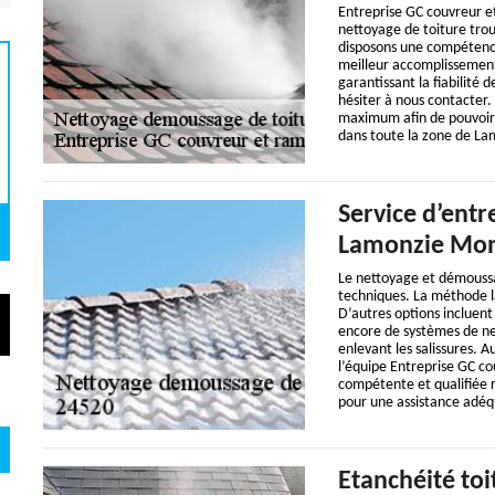
Entreprise GC couvreur et
nettoyage de toiture tro
disposons une compétence
meilleur accomplissement 
garantissant la fiabilité 
hésiter à nous contacter.
maximum afin de pouvoir v
dans toute la zone de L
Service d’entr
Lamonzie Mon
Le nettoyage et démoussag
techniques. La méthode la
D’autres options incluent 
encore de systèmes de net
enlevant les salissures. 
l’équipe Entreprise GC c
compétente et qualifiée r
pour une assistance adéq
Etanchéité toi