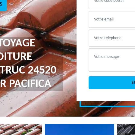
S
TTOYAGE
OITURE
TRUC 24520
R PACIFICA