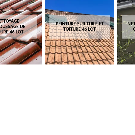
ETTOYAGE
PEINTURE SUR TUILE ET
NET
OUSSAGE DE
TOITURE 46 LOT
TURE 46 LOT