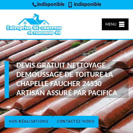
indisponible
indisponible
MENU
DEVIS GRATUIT NETTOYAGE
DEMOUSSAGE DE TOITURE LA
CHAPELLE FAUCHER 24530
ARTISAN ASSURÉ PAR PACIFICA
NOS RÉALISATIONS
CONTACTEZ-NOUS