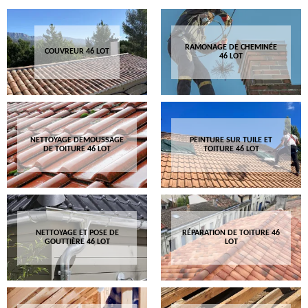
RAMONAGE DE CHEMINÉE
COUVREUR 46 LOT
46 LOT
NETTOYAGE DEMOUSSAGE
PEINTURE SUR TUILE ET
DE TOITURE 46 LOT
TOITURE 46 LOT
NETTOYAGE ET POSE DE
RÉPARATION DE TOITURE 46
GOUTTIÈRE 46 LOT
LOT