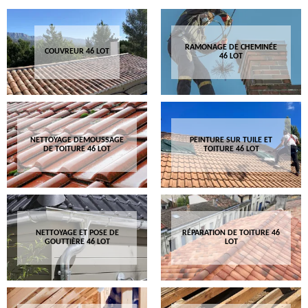
RAMONAGE DE CHEMINÉE
COUVREUR 46 LOT
46 LOT
NETTOYAGE DEMOUSSAGE
PEINTURE SUR TUILE ET
DE TOITURE 46 LOT
TOITURE 46 LOT
NETTOYAGE ET POSE DE
RÉPARATION DE TOITURE 46
GOUTTIÈRE 46 LOT
LOT