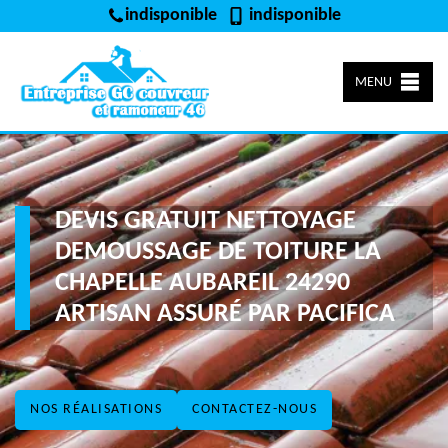
indisponible
indisponible
MENU
DEVIS GRATUIT NETTOYAGE
DEMOUSSAGE DE TOITURE LA
CHAPELLE AUBAREIL 24290
ARTISAN ASSURÉ PAR PACIFICA
NOS RÉALISATIONS
CONTACTEZ-NOUS