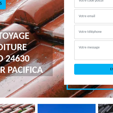
S
TTOYAGE
OITURE
D 24630
R PACIFICA