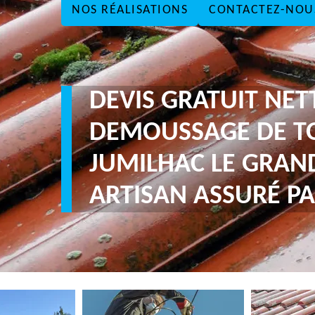
NOS RÉALISATIONS
CONTACTEZ-NOU
DEVIS GRATUIT NE
DEMOUSSAGE DE T
JUMILHAC LE GRAN
ARTISAN ASSURÉ PA