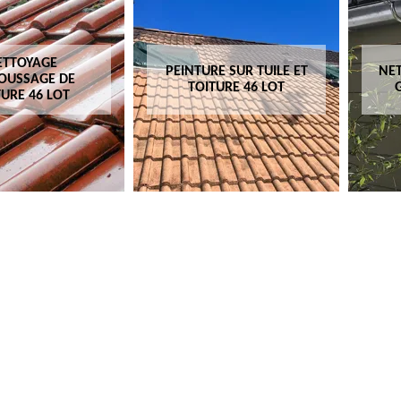
ETTOYAGE
PEINTURE SUR TUILE ET
NET
OUSSAGE DE
TOITURE 46 LOT
TURE 46 LOT