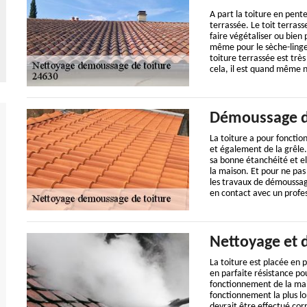
A part la toiture en pente
terrassée. Le toit terras
faire végétaliser ou bien
même pour le sèche-linge 
toiture terrassée est trè
cela, il est quand même né
Démoussage d
La toiture a pour fonctio
et également de la grêle. 
sa bonne étanchéité et el
la maison. Et pour ne pas
les travaux de démoussa
en contact avec un profes
Nettoyage et 
La toiture est placée en p
en parfaite résistance po
fonctionnement de la mais
fonctionnement la plus lo
devrait être effectué cor