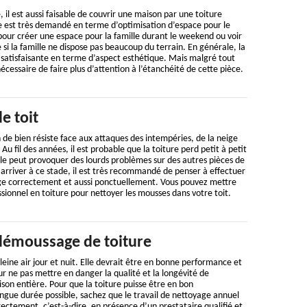
, il est aussi faisable de couvrir une maison par une toiture
se est très demandé en terme d’optimisation d’espace pour le
 pour créer une espace pour la famille durant le weekend ou voir
si la famille ne dispose pas beaucoup du terrain. En générale, la
s satisfaisante en terme d’aspect esthétique. Mais malgré tout
cessaire de faire plus d’attention à l’étanchéité de cette pièce.
e toit
n de bien résiste face aux attaques des intempéries, de la neige
Au fil des années, il est probable que la toiture perd petit à petit
le peut provoquer des lourds problèmes sur des autres pièces de
 arriver à ce stade, il est très recommandé de penser à effectuer
ge correctement et aussi ponctuellement. Vous pouvez mettre
sionnel en toiture pour nettoyer les mousses dans votre toit.
démoussage de toiture
leine air jour et nuit. Elle devrait être en bonne performance et
ur ne pas mettre en danger la qualité et la longévité de
on entière. Pour que la toiture puisse être en bon
ngue durée possible, sachez que le travail de nettoyage annuel
rectement, c’est-à-dire, en présence d’un prestataire qualifié et