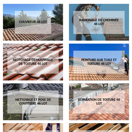
RAMONAGE DE CHEMINÉE
COUVREUR 46 LOT
46 LOT
NETTOYAGE DEMOUSSAGE
PEINTURE SUR TUILE ET
DE TOITURE 46 LOT
TOITURE 46 LOT
NETTOYAGE ET POSE DE
RÉPARATION DE TOITURE 46
GOUTTIÈRE 46 LOT
LOT