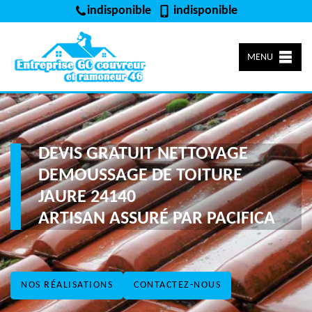
indisponible
indisponible
MENU
DEVIS GRATUIT NETTOYAGE
DEMOUSSAGE DE TOITURE
JAURE 24140
ARTISAN ASSURÉ PAR PACIFICA
NOS RÉALISATIONS
CONTACTEZ-NOUS