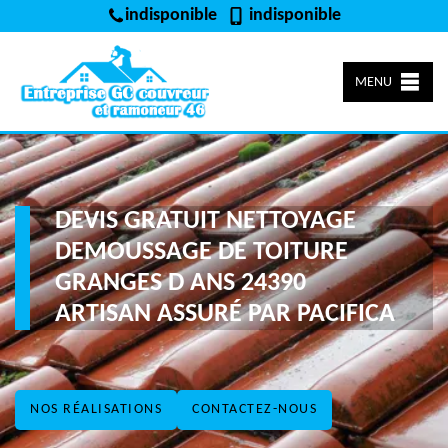
indisponible
indisponible
MENU
DEVIS GRATUIT NETTOYAGE
DEMOUSSAGE DE TOITURE
GRANGES D ANS 24390
ARTISAN ASSURÉ PAR PACIFICA
NOS RÉALISATIONS
CONTACTEZ-NOUS