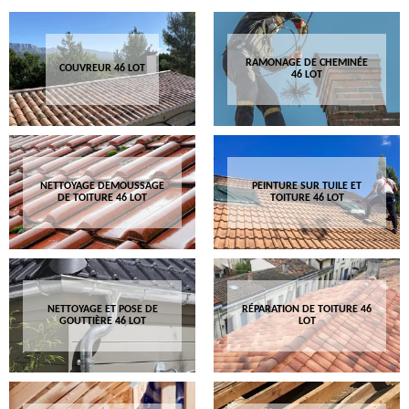
RAMONAGE DE CHEMINÉE
COUVREUR 46 LOT
46 LOT
NETTOYAGE DEMOUSSAGE
PEINTURE SUR TUILE ET
DE TOITURE 46 LOT
TOITURE 46 LOT
NETTOYAGE ET POSE DE
RÉPARATION DE TOITURE 46
GOUTTIÈRE 46 LOT
LOT