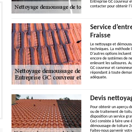
Entreprise GC couvreur et
contacter pour obtenir l’
Service d’entr
Fraisse
Le nettoyage et démoussag
techniques. La méthode la
D’autres options incluent 
encore de systèmes de net
enlevant les salissures. A
GC couvreur et ramoneur 
répondant à toute demande
adéquate.
Devis nettoya
Pour obtenir un aperçu du
ou de traitement de toit
disposition un service gra
Ceci consiste à faire une
démoussage de toiture 24
Faites-nous parvenir votr