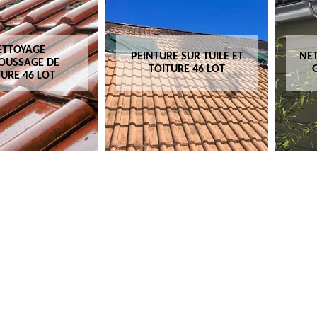
ETTOYAGE
PEINTURE SUR TUILE ET
NET
OUSSAGE DE
TOITURE 46 LOT
TURE 46 LOT