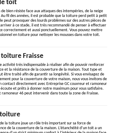
e toit
n de bien résiste face aux attaques des intempéries, de la neige
Au fil des années, il est probable que la toiture perd petit à petit
le peut provoquer des lourds problèmes sur des autres pièces de
 arriver à ce stade, il est très recommandé de penser à effectuer
ge correctement et aussi ponctuellement. Vous pouvez mettre
sionnel en toiture pour nettoyer les mousses dans votre toit.
toiture Fraisse
e activité très indispensable à réaliser afin de pouvoir renforcer
e et la résistance de la couverture de la maison. Tout type et
ut être traité afin de garantir sa longévité. Si vous envisagez de
ement pour la couverture de votre maison, nous vous invitons de
en contact directement avec Entreprise GC couvreur et ramoneur
écoute et prêts à donner notre maximum pour vous satisfaire.
 ramoneur 46 peut intervenir dans toute la zone de Fraisse.
toiture
e la toiture joue un rôle très important sur sa force de
nce de la couverture de la maison. L’étanchéité d’un toit a un
ence d’un strict minimum confort à l’intérieur de la maison face