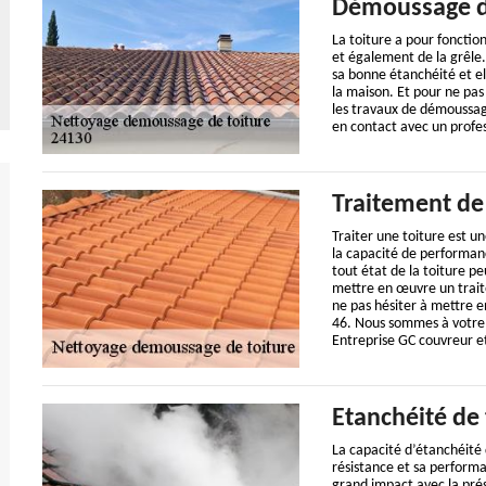
Démoussage d
La toiture a pour fonctio
et également de la grêle. 
sa bonne étanchéité et el
la maison. Et pour ne pas
les travaux de démoussa
en contact avec un profes
Traitement de 
Traiter une toiture est un
la capacité de performanc
tout état de la toiture pe
mettre en œuvre un trait
ne pas hésiter à mettre 
46. Nous sommes à votre 
Entreprise GC couvreur et
Etanchéité de 
La capacité d’étanchéité d
résistance et sa performa
grand impact avec la prés