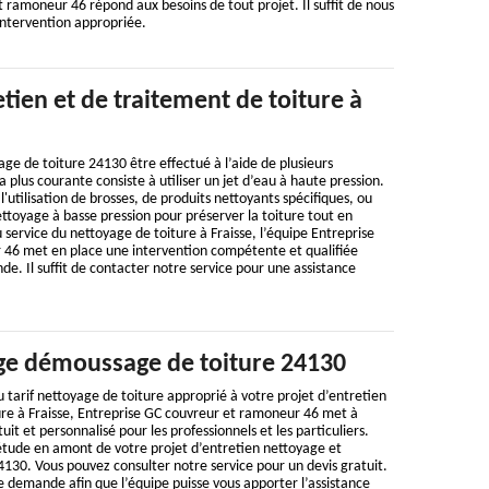
 ramoneur 46 répond aux besoins de tout projet. Il suffit de nous
intervention appropriée.
etien et de traitement de toiture à
e de toiture 24130 être effectué à l’aide de plusieurs
 plus courante consiste à utiliser un jet d’eau à haute pression.
l'utilisation de brosses, de produits nettoyants spécifiques, ou
toyage à basse pression pour préserver la toiture tout en
u service du nettoyage de toiture à Fraisse, l’équipe Entreprise
46 met en place une intervention compétente et qualifiée
. Il suffit de contacter notre service pour une assistance
ge démoussage de toiture 24130
 tarif nettoyage de toiture approprié à votre projet d’entretien
ure à Fraisse, Entreprise GC couvreur et ramoneur 46 met à
tuit et personnalisé pour les professionnels et les particuliers.
 étude en amont de votre projet d’entretien nettoyage et
130. Vous pouvez consulter notre service pour un devis gratuit.
e demande afin que l’équipe puisse vous apporter l’assistance