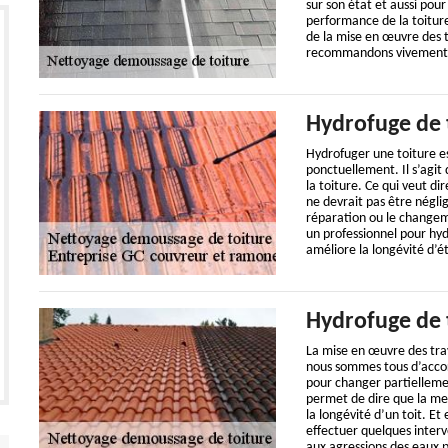
sur son état et aussi pour 
performance de la toiture
de la mise en œuvre des t
recommandons vivement de
Hydrofuge de 
Hydrofuger une toiture es
ponctuellement. Il s’agit 
la toiture. Ce qui veut d
ne devrait pas être néglig
réparation ou le changeme
un professionnel pour hyd
améliore la longévité d’é
Hydrofuge de 
La mise en œuvre des tra
nous sommes tous d’accor
pour changer partielleme
permet de dire que la me
la longévité d’un toit. Et
effectuer quelques interv
aux agressions des eaux p