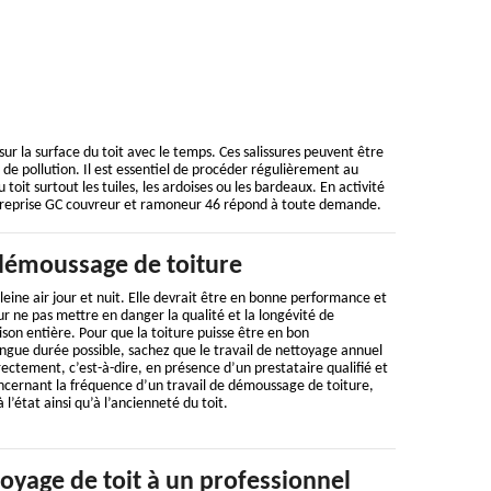
sur la surface du toit avec le temps. Ces salissures peuvent être
us de pollution. Il est essentiel de procéder régulièrement au
t surtout les tuiles, les ardoises ou les bardeaux. En activité
treprise GC couvreur et ramoneur 46 répond à toute demande.
démoussage de toiture
leine air jour et nuit. Elle devrait être en bonne performance et
ur ne pas mettre en danger la qualité et la longévité de
on entière. Pour que la toiture puisse être en bon
ngue durée possible, sachez que le travail de nettoyage annuel
rectement, c’est-à-dire, en présence d’un prestataire qualifié et
ncernant la fréquence d’un travail de démoussage de toiture,
 l’état ainsi qu’à l’ancienneté du toit.
toyage de toit à un professionnel