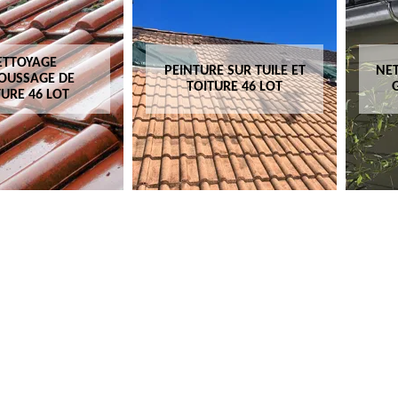
ETTOYAGE
PEINTURE SUR TUILE ET
NET
OUSSAGE DE
TOITURE 46 LOT
TURE 46 LOT