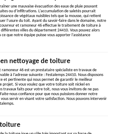
traîner une mauvaise évacuation des eaux de pluie pouvant
uites ou d’infiltrations. L’accumulation de saletés pourrait
oissance de végétaux nuisibles tels que la mousse, qui retient
uer l’usure du toit. Ayant du savoir-faire dans le domaine, notre
 couvreur et ramoneur 46 effectue le traitement de toiture à
 différentes villes du département 24410. Vous pouvez alors
 ce que notre équipe puisse vous apporter l’assistance
 en nettoyage de toiture
 ramoneur 46 est un prestataire spécialiste en travaux de
vable à l’adresse suivante : Festalemps 24410. Nous disposons
e et pertinente qui nous permet de garantir le meilleur
projet. Si vous voulez que votre toiture soit nickel en
des travaux faits pour votre toit, nous vous invitons de ne pas
 Faite-nous confiance pour que nous puissions donner notre
ous servir en visant votre satisfaction. Nous pouvons intervenir
stalemps.
toiture
e la toiture joue un rôle très important sur sa force de