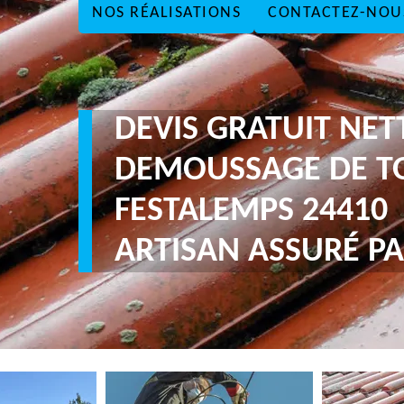
NOS RÉALISATIONS
CONTACTEZ-NOU
DEVIS GRATUIT NE
DEMOUSSAGE DE T
FESTALEMPS 24410
ARTISAN ASSURÉ PA