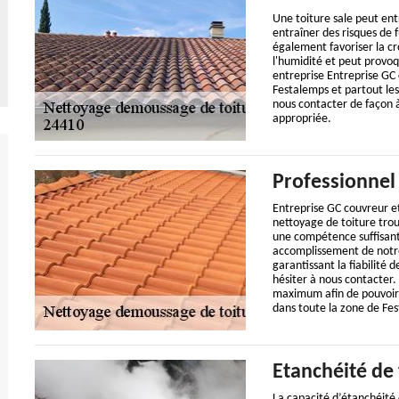
Une toiture sale peut en
entraîner des risques de f
également favoriser la cr
l'humidité et peut provoq
entreprise Entreprise GC
Festalemps et partout les
nous contacter de façon à
appropriée.
Professionnel
Entreprise GC couvreur et
nettoyage de toiture trou
une compétence suffisant
accomplissement de notre 
garantissant la fiabilité 
hésiter à nous contacter.
maximum afin de pouvoir v
dans toute la zone de Fe
Etanchéité de 
La capacité d’étanchéité d