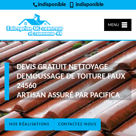
indisponible
indisponible
MENU
DEVIS GRATUIT NETTOYAGE
DEMOUSSAGE DE TOITURE FAUX
24560
ARTISAN ASSURÉ PAR PACIFICA
NOS RÉALISATIONS
CONTACTEZ-NOUS