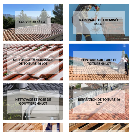
RAMONAGE DE CHEMINÉE
COUVREUR 46 LOT
46 LOT
NETTOYAGE DEMOUSSAGE
PEINTURE SUR TUILE ET
DE TOITURE 46 LOT
TOITURE 46 LOT
NETTOYAGE ET POSE DE
RÉPARATION DE TOITURE 46
GOUTTIÈRE 46 LOT
LOT