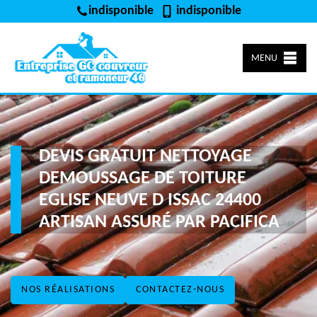
indisponible
indisponible
MENU
DEVIS GRATUIT NETTOYAGE
DEMOUSSAGE DE TOITURE
EGLISE NEUVE D ISSAC 24400
ARTISAN ASSURÉ PAR PACIFICA
NOS RÉALISATIONS
CONTACTEZ-NOUS