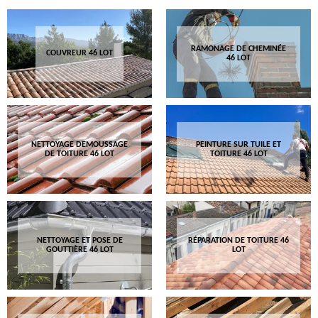
RAMONAGE DE CHEMINÉE
COUVREUR 46 LOT
46 LOT
NETTOYAGE DEMOUSSAGE
PEINTURE SUR TUILE ET
DE TOITURE 46 LOT
TOITURE 46 LOT
NETTOYAGE ET POSE DE
RÉPARATION DE TOITURE 46
GOUTTIÈRE 46 LOT
LOT