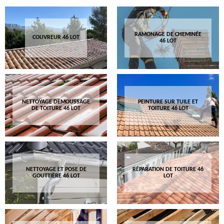
RAMONAGE DE CHEMINÉE
COUVREUR 46 LOT
46 LOT
NETTOYAGE DEMOUSSAGE
PEINTURE SUR TUILE ET
DE TOITURE 46 LOT
TOITURE 46 LOT
NETTOYAGE ET POSE DE
RÉPARATION DE TOITURE 46
GOUTTIÈRE 46 LOT
LOT