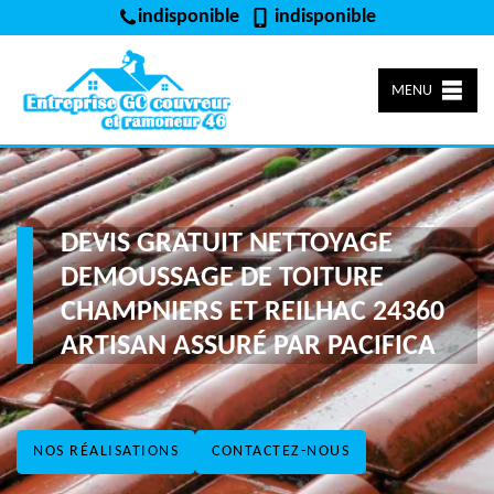
indisponible
indisponible
MENU
DEVIS GRATUIT NETTOYAGE
DEMOUSSAGE DE TOITURE
CHAMPNIERS ET REILHAC 24360
ARTISAN ASSURÉ PAR PACIFICA
NOS RÉALISATIONS
CONTACTEZ-NOUS