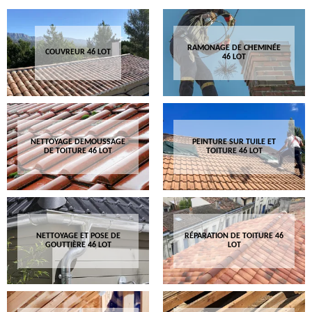
RAMONAGE DE CHEMINÉE
COUVREUR 46 LOT
46 LOT
NETTOYAGE DEMOUSSAGE
PEINTURE SUR TUILE ET
DE TOITURE 46 LOT
TOITURE 46 LOT
NETTOYAGE ET POSE DE
RÉPARATION DE TOITURE 46
GOUTTIÈRE 46 LOT
LOT