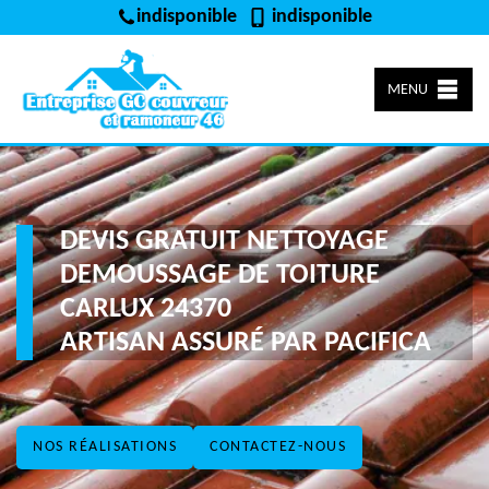
indisponible
indisponible
MENU
DEVIS GRATUIT NETTOYAGE
DEMOUSSAGE DE TOITURE
CARLUX 24370
ARTISAN ASSURÉ PAR PACIFICA
NOS RÉALISATIONS
CONTACTEZ-NOUS