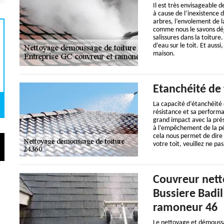
Il est très envisageable 
à cause de l’inexistence d
arbres, l’envolement de l
comme nous le savons déjà
salissures dans la toiture.
d’eau sur le toit. Et auss
maison.
Etanchéité de 
La capacité d’étanchéité d
résistance et sa performa
grand impact avec la prés
à l’empêchement de la pén
cela nous permet de dire 
votre toit, veuillez ne pa
Couvreur nett
Bussiere Badil
ramoneur 46
Le nettoyage et démoussag