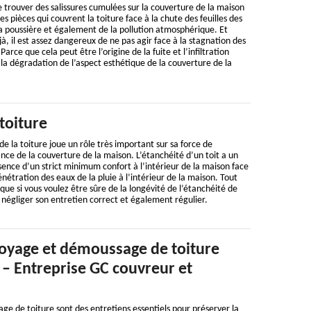
de trouver des salissures cumulées sur la couverture de la maison
es pièces qui couvrent la toiture face à la chute des feuilles des
a poussière et également de la pollution atmosphérique. Et
, il est assez dangereux de ne pas agir face à la stagnation des
 Parce que cela peut être l’origine de la fuite et l’infiltration
i, la dégradation de l’aspect esthétique de la couverture de la
toiture
e la toiture joue un rôle très important sur sa force de
nce de la couverture de la maison. L’étanchéité d’un toit a un
ence d’un strict minimum confort à l’intérieur de la maison face
étration des eaux de la pluie à l’intérieur de la maison. Tout
que si vous voulez être sûre de la longévité de l’étanchéité de
s négliger son entretien correct et également régulier.
oyage et démoussage de toiture
 – Entreprise GC couvreur et
e de toiture sont des entretiens essentiels pour préserver la