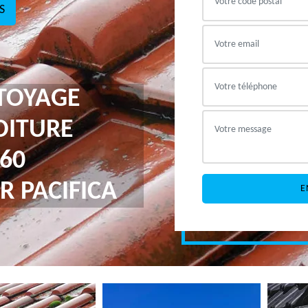
S
TTOYAGE
OITURE
360
R PACIFICA