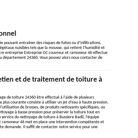
ionnel
 pouvant entraîner des risques de fuites ou d’infiltrations.
gétaux nuisibles tels que la mousse, qui retient l'humidité et
otre entreprise Entreprise GC couvreur et ramoneur 46 effectue
es du département 24360. Vous pouvez alors nous contacter de
etien et de traitement de toiture à
e de toiture 24360 être effectué à l’aide de plusieurs
 plus courante consiste à utiliser un jet d’eau à haute pression.
l'utilisation de brosses, de produits nettoyants spécifiques, ou
toyage à basse pression pour préserver la toiture tout en
u service du nettoyage de toiture à Bussiere Badil, l’équipe
t ramoneur 46 met en place une intervention compétente et
te demande. Il suffit de contacter notre service pour une