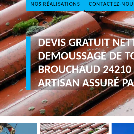
NOS RÉALISATIONS
CONTACTEZ-NOU
DEVIS GRATUIT NE
DEMOUSSAGE DE T
BROUCHAUD 24210
ARTISAN ASSURÉ PA