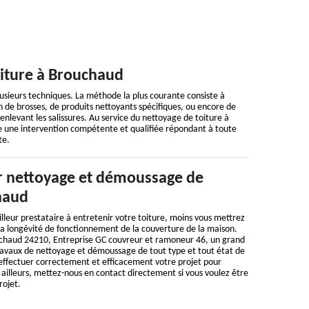
oiture à Brouchaud
usieurs techniques. La méthode la plus courante consiste à
ion de brosses, de produits nettoyants spécifiques, ou encore de
enlevant les salissures. Au service du nettoyage de toiture à
 une intervention compétente et qualifiée répondant à toute
te.
 nettoyage et démoussage de
haud
illeur prestataire à entretenir votre toiture, moins vous mettrez
la longévité de fonctionnement de la couverture de la maison.
uchaud 24210, Entreprise GC couvreur et ramoneur 46, un grand
travaux de nettoyage et démoussage de tout type et tout état de
 effectuer correctement et efficacement votre projet pour
 ailleurs, mettez-nous en contact directement si vous voulez être
rojet.