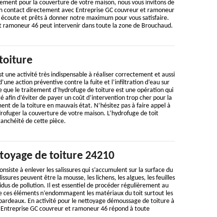
ement pour la couverture de votre maison, nous vous invitons de
en contact directement avec Entreprise GC couvreur et ramoneur
écoute et prêts à donner notre maximum pour vous satisfaire.
t ramoneur 46 peut intervenir dans toute la zone de Brouchaud.
toiture
t une activité très indispensable à réaliser correctement et aussi
d’une action préventive contre la fuite et l’infiltration d’eau sur
ire que le traitement d’hydrofuge de toiture est une opération qui
é afin d’éviter de payer un coût d’intervention trop cher pour la
nt de la toiture en mauvais état. N’hésitez pas à faire appel à
rofuger la couverture de votre maison. L’hydrofuge de toit
tanchéité de cette pièce.
ttoyage de toiture 24210
nsiste à enlever les salissures qui s’accumulent sur la surface du
issures peuvent être la mousse, les lichens, les algues, les feuilles
idus de pollution. Il est essentiel de procéder régulièrement au
e ces éléments n’endommagent les matériaux du toit surtout les
es bardeaux. En activité pour le nettoyage démoussage de toiture à
 Entreprise GC couvreur et ramoneur 46 répond à toute