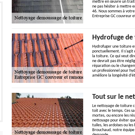
mettre en œuvre un trait
ne pas hésiter à mettre 
46. Nous sommes à votre 
Entreprise GC couvreur e
Hydrofuge de 
Hydrofuger une toiture es
ponctuellement. Il s’agit 
la toiture. Ce qui veut d
ne devrait pas être néglig
réparation ou le changeme
un professionnel pour hyd
améliore la longévité d’é
Tout sur le ne
Le nettoyage de toiture co
toit avec le temps. Ces sal
mortes, ou encore les rés
nettoyage pour éviter qu
tuiles, les ardoises ou l
Brouchaud, notre équipe
demande.